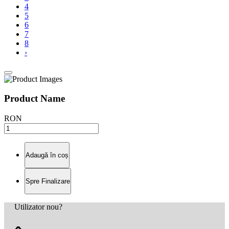
4
5
6
7
8
›
Product Name
RON
Adaugă în coș
Spre Finalizare
Utilizator nou?