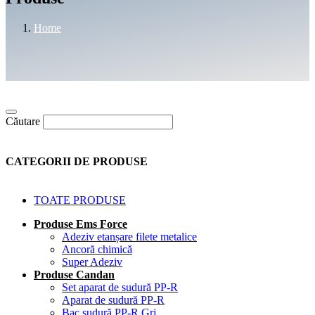
Home
Căutare
CATEGORII DE PRODUSE
TOATE PRODUSE
Produse Ems Force
Adeziv etanșare filete metalice
Ancoră chimică
Super Adeziv
Produse Candan
Set aparat de sudură PP-R
Aparat de sudură PP-R
Bac sudură PP-R Gri