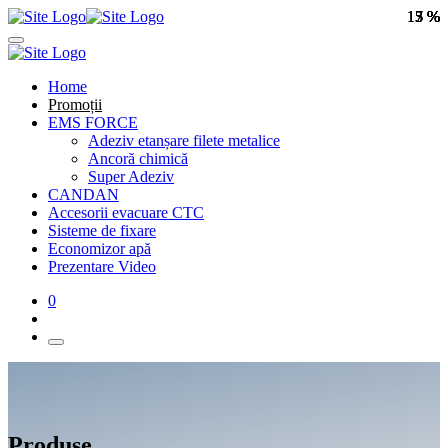
13 %
13 %
13 %
7 %
5 %
7 %
5 %
5 %
Home
Promoții
EMS FORCE
Adeziv etanșare filete metalice
Ancoră chimică
Super Adeziv
CANDAN
Accesorii evacuare CTC
Sisteme de fixare
Economizor apă
Prezentare Video
0
Produse