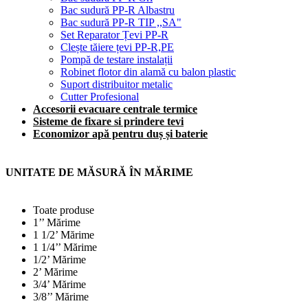
Bac sudură PP-R Albastru
Bac sudură PP-R TIP ,,SA"
Set Reparator Țevi PP-R
Clește tăiere țevi PP-R,PE
Pompă de testare instalații
Robinet flotor din alamă cu balon plastic
Suport distribuitor metalic
Cutter Profesional
Accesorii evacuare centrale termice
Sisteme de fixare si prindere tevi
Economizor apă pentru duș și baterie
UNITATE DE MĂSURĂ ÎN MĂRIME
Toate produse
1’’ Mărime
1 1/2’ Mărime
1 1/4’’ Mărime
1/2’ Mărime
2’ Mărime
3/4’ Mărime
3/8’’ Mărime